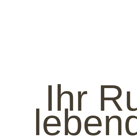
Ihr R
lebend