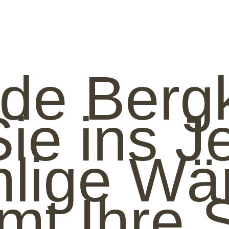
de Berg
ie ins J
hlige Wä
t Ihre 