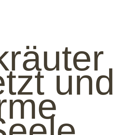
kräuter
etzt und
rme
Seele.