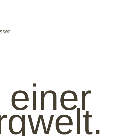
sser
 einer
rgwelt.