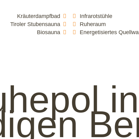
Kräuter­dampfbad
Infrarotstühle
Tiroler Stubensauna
Ruheraum
Biosauna
Energetisiertes Quellwa
uhepol in
igen Be