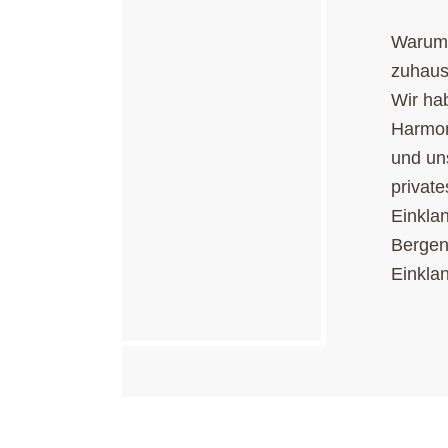
Warum 
zuhause
Wir ha
Harmon
und un
private
Einkla
Bergen
Einklan