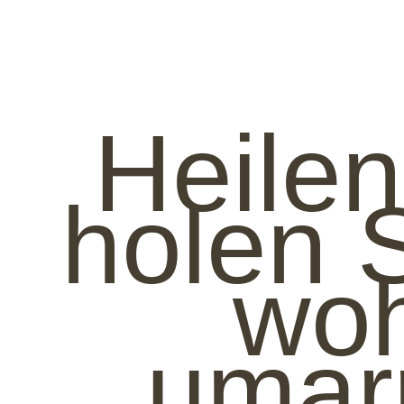
Heilen
holen S
wo
umarm